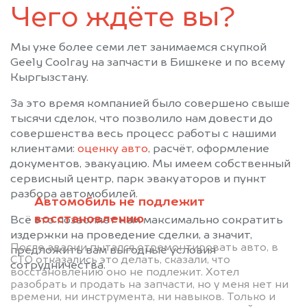
Чего ждёте вы?
Мы уже более семи лет занимаемся скупкой
Geely Coolray на запчасти в Бишкеке и по всему
Кыргызстану.
За это время компанией было совершено свыше
тысячи сделок, что позволило нам довести до
совершенства весь процесс работы с нашими
клиентами:
оценку авто
, расчёт, оформление
документов, эвакуацию. Мы имеем собственный
сервисный центр, парк эвакуаторов и пункт
разбора автомобилей.
Автомобиль не подлежит
восстановлению
Всё это позволяет нам максимально сократить
издержки на проведение сделки, а значит,
После аварии пытался отремонтировать авто, в
предложить вам выгодные условия
СТО отказались это делать, сказали, что
сотрудничества.
восстановлению оно не подлежит. Хотел
разобрать и продать на запчасти, но у меня нет ни
времени, ни инструмента, ни навыков. Только и