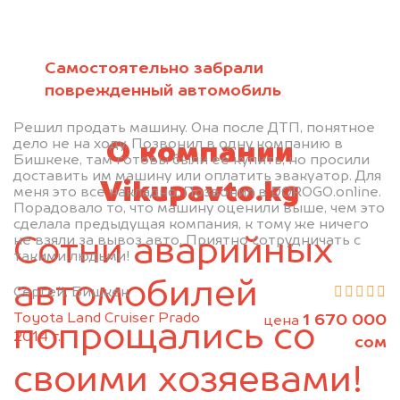
политикой конфиденциальности
Самостоятельно забрали
поврежденный автомобиль
Решил продать машину. Она после ДТП, понятное
дело не на ходу. Позвонил в одну компанию в
О компании
Бишкеке, там готовы были ее купить, но просили
доставить им машину или оплатить эвакуатор. Для
Vikupavto.kg
меня это все накладно. Позвонил в DOROGO.online.
Порадовало то, что машину оценили выше, чем это
сделала предыдущая компания, к тому же ничего
не взяли за вывоз авто. Приятно сотрудничать с
Сотни аварийных
такими людьми!
автомобилей
Сергей, Бишкек
Toyota Land Cruiser Prado
1 670 000
цена
попрощались со
2014 г.
сом
своими хозяевами!