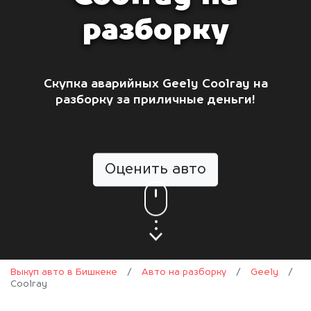
разборку
Скупка аварийных Geely Coolray на
разборку за приличные деньги!
Оценить авто
Выкуп авто в Бишкеке
/
Авто на разборку
/
Geely
/
Coolray