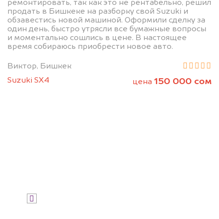
ремонтировать, так как это не рентабельно, решил
продать в Бишкеке на разборку свой Suzuki и
обзавестись новой машиной. Оформили сделку за
Узнайте стоимость автомобиля на
один день, быстро утрясли все бумажные вопросы
разборку.
и моментально сошлись в цене. В настоящее
время собираюсь приобрести новое авто.
Мы купим ваше авто на 20.000 сом
дороже, чем предлагают на
Виктор, Бишкек
автоаукционах.
Suzuki SX4
150 000 сом
цена
Узнать стоимость
Я даю согласие на обработку своих
персональных данных и соглашаюсь с