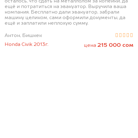
осталось, что сдать на металлолом за копейки, да
ещё и потратиться на эвакуатор. Выручила ваша
компания. Бесплатно дали эвакуатор, забрали
машину целиком, сами оформили документы, да
Позвоните нам: +996
ещё и заплатили неплохую сумму.
(505) 01-88-11
Антон, Бишкек
Honda Civik 2013г.
215 000 сом
цена
Мы проконсультируем вас и
рассчитаем стоимость вашего
автомобиля.
Узнать цену