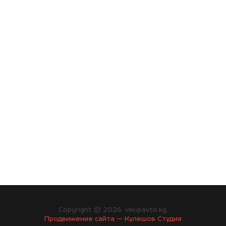
Copyright © 2026. vikupavto.kg.
Продвижение сайта — Кулешов Студия