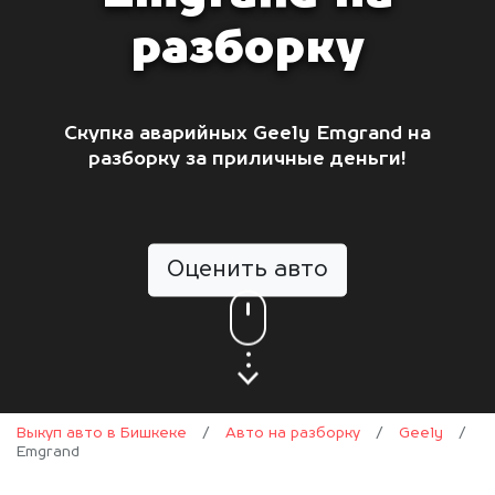
разборку
Скупка аварийных Geely Emgrand на
разборку за приличные деньги!
Оценить авто
Выкуп авто в Бишкеке
/
Авто на разборку
/
Geely
/
Emgrand