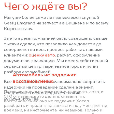
Чего ждёте вы?
Мы уже более семи лет занимаемся скупкой
Geely Emgrand на запчасти в Бишкеке и по всему
Кыргызстану.
За это время компанией было совершено свыше
тысячи сделок, что позволило нам довести до
совершенства весь процесс работы с нашими
клиентами:
оценку авто
, расчёт, оформление
документов, эвакуацию. Мы имеем собственный
сервисный центр, парк эвакуаторов и пункт
разбора автомобилей.
Автомобиль не подлежит
восстановлению
Всё это позволяет нам максимально сократить
издержки на проведение сделки, а значит,
После аварии пытался отремонтировать авто, в
предложить вам выгодные условия
СТО отказались это делать, сказали, что
сотрудничества.
восстановлению оно не подлежит. Хотел
разобрать и продать на запчасти, но у меня нет ни
времени, ни инструмента, ни навыков. Только и