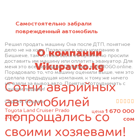
политикой конфиденциальности
Самостоятельно забрали
поврежденный автомобиль
Решил продать машину. Она после ДТП, понятное
дело не на ходу. Позвонил в одну компанию в
О компании
Бишкеке, там готовы были ее купить, но просили
доставить им машину или оплатить эвакуатор. Для
Vikupavto.kg
меня это все накладно. Позвонил в DOROGO.online.
Порадовало то, что машину оценили выше, чем это
сделала предыдущая компания, к тому же ничего
не взяли за вывоз авто. Приятно сотрудничать с
Сотни аварийных
такими людьми!
автомобилей
Сергей, Бишкек
Toyota Land Cruiser Prado
1 670 000
цена
попрощались со
2014 г.
сом
своими хозяевами!