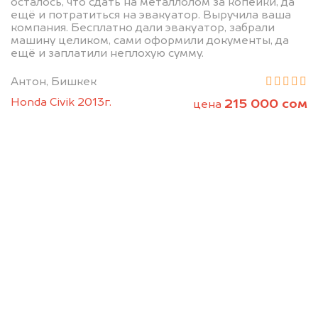
осталось, что сдать на металлолом за копейки, да
ещё и потратиться на эвакуатор. Выручила ваша
компания. Бесплатно дали эвакуатор, забрали
машину целиком, сами оформили документы, да
Позвоните нам: +996
ещё и заплатили неплохую сумму.
(505) 01-88-11
Антон, Бишкек
Honda Civik 2013г.
215 000 сом
цена
Мы проконсультируем вас и
рассчитаем стоимость вашего
автомобиля.
Узнать цену