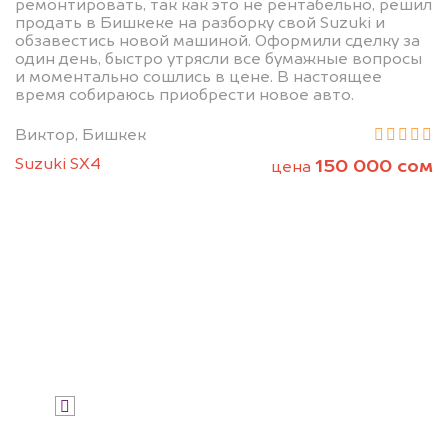
ремонтировать, так как это не рентабельно, решил
продать в Бишкеке на разборку свой Suzuki и
обзавестись новой машиной. Оформили сделку за
Узнайте стоимость автомобиля на
один день, быстро утрясли все бумажные вопросы
разборку.
и моментально сошлись в цене. В настоящее
время собираюсь приобрести новое авто.
Мы купим ваше авто на 20.000 сом
дороже, чем предлагают на
Виктор, Бишкек
автоаукционах.
Suzuki SX4
150 000 сом
цена
Узнать стоимость
Я даю согласие на обработку своих
персональных данных и соглашаюсь с