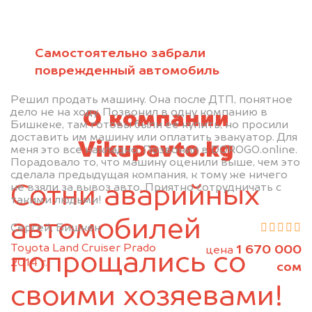
политикой конфиденциальности
Самостоятельно забрали
поврежденный автомобиль
Решил продать машину. Она после ДТП, понятное
дело не на ходу. Позвонил в одну компанию в
О компании
Бишкеке, там готовы были ее купить, но просили
доставить им машину или оплатить эвакуатор. Для
Vikupavto.kg
меня это все накладно. Позвонил в DOROGO.online.
Порадовало то, что машину оценили выше, чем это
сделала предыдущая компания, к тому же ничего
не взяли за вывоз авто. Приятно сотрудничать с
Сотни аварийных
такими людьми!
автомобилей
Сергей, Бишкек
Toyota Land Cruiser Prado
1 670 000
цена
попрощались со
2014 г.
сом
своими хозяевами!