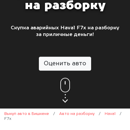
на разборку
Скупка аварийных Haval F7x на разборку
за приличные деньги!
Оценить авто
Выкуп авто в Бишкеке
/
Авто на разборку
/
Haval
/
F7x