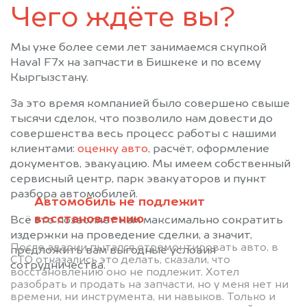
Чего ждёте вы?
Мы уже более семи лет занимаемся скупкой
Haval F7x на запчасти в Бишкеке и по всему
Кыргызстану.
За это время компанией было совершено свыше
тысячи сделок, что позволило нам довести до
совершенства весь процесс работы с нашими
клиентами:
оценку авто
, расчёт, оформление
документов, эвакуацию. Мы имеем собственный
сервисный центр, парк эвакуаторов и пункт
разбора автомобилей.
Автомобиль не подлежит
восстановлению
Всё это позволяет нам максимально сократить
издержки на проведение сделки, а значит,
После аварии пытался отремонтировать авто, в
предложить вам выгодные условия
СТО отказались это делать, сказали, что
сотрудничества.
восстановлению оно не подлежит. Хотел
разобрать и продать на запчасти, но у меня нет ни
времени, ни инструмента, ни навыков. Только и