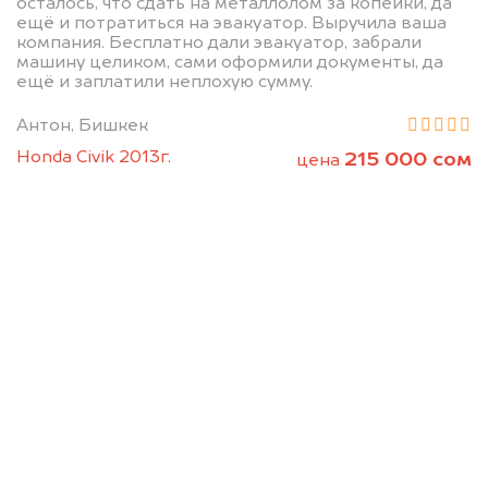
осталось, что сдать на металлолом за копейки, да
ещё и потратиться на эвакуатор. Выручила ваша
компания. Бесплатно дали эвакуатор, забрали
машину целиком, сами оформили документы, да
Позвоните нам: +996
ещё и заплатили неплохую сумму.
(505) 01-88-11
Антон, Бишкек
Honda Civik 2013г.
215 000 сом
цена
Мы проконсультируем вас и
рассчитаем стоимость вашего
автомобиля.
Узнать цену