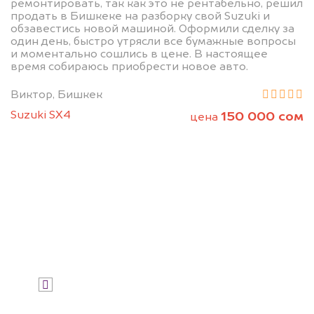
ремонтировать, так как это не рентабельно, решил
продать в Бишкеке на разборку свой Suzuki и
обзавестись новой машиной. Оформили сделку за
Узнайте стоимость автомобиля на
один день, быстро утрясли все бумажные вопросы
разборку.
и моментально сошлись в цене. В настоящее
время собираюсь приобрести новое авто.
Мы купим ваше авто на 20.000 сом
дороже, чем предлагают на
Виктор, Бишкек
автоаукционах.
Suzuki SX4
150 000 сом
цена
Узнать стоимость
Я даю согласие на обработку своих
персональных данных и соглашаюсь с