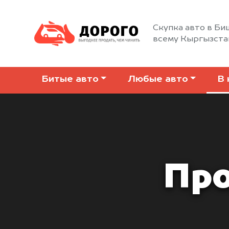
Скупка авто в Би
всему Кыргызста
Битые авто
Любые авто
В 
Про