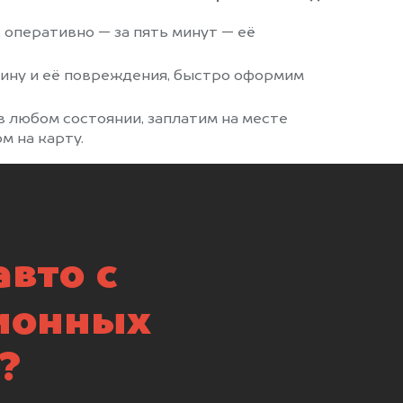
, оперативно — за пять минут — её
ину и её повреждения, быстро оформим
 любом состоянии, заплатим на месте
м на карту.
вто с
ионных
?