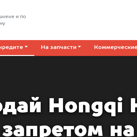
шкеке и по
ну
кредите
На запчасти
Коммерчески
дай Hongqi 
запретом на