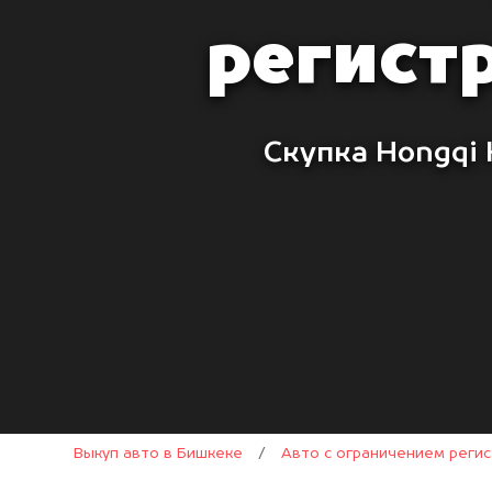
регист
Скупка Hongqi 
Выкуп авто в Бишкеке
/
Авто с ограничением реги