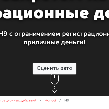
рационные д
H9 с ограничением регистрацион
приличные деньги!
Оценить авто
страционных действий
/
Hongqi
/
H9