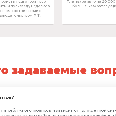
 юристы подготовят все
Платим за авто на 20.000
нты и произведут сделку в
больше, чем автоаукци
рогом соответствии с
конодательством РФ.
то задаваемые воп
ентов?
т в себя много нюансов и зависит от конкретной сит