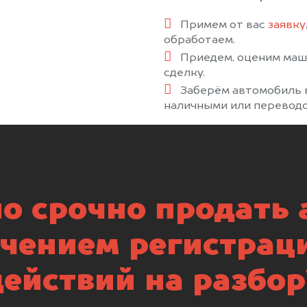
Примем от вас
заявку
обработаем.
Приедем, оценим маш
сделку.
Заберём автомобиль в
наличными или переводо
о срочно продать а
чением регистрац
действий на разбор