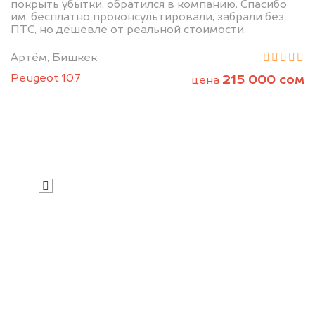
покрыть убытки, обратился в компанию. Спасибо
регистрационных действий.
им, бесплатно проконсультировали, забрали без
ПТС, но дешевле от реальной стоимости.
Артём, Бишкек
Peugeot 107
215 000 сом
цена
Узнать цену
Я даю согласие на обработку своих
персональных данных и соглашаюсь с
политикой конфиденциальности