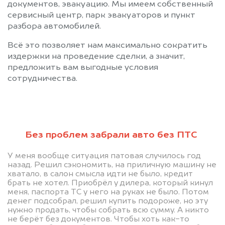
документов, эвакуацию. Мы имеем собственный
сервисный центр, парк эвакуаторов и пункт
разбора автомобилей.
Всё это позволяет нам максимально сократить
издержки на проведение сделки, а значит,
предложить вам выгодные условия
сотрудничества.
Без проблем забрали авто без ПТС
Позвоните нам: +996
У меня вообще ситуация патовая случилось год
(505) 01-88-11
назад. Решил сэкономить, на приличную машину не
хватало, в салон смысла идти не было, кредит
брать не хотел. Приобрёл у дилера, который кинул
Мы проконсультируем вас и
меня, паспорта ТС у него на руках не было. Потом
денег подсобрал, решил купить подороже, но эту
рассчитаем стоимость вашего
нужно продать, чтобы собрать всю сумму. А никто
не берёт без документов. Чтобы хоть как-то
автомобиля с ограничением