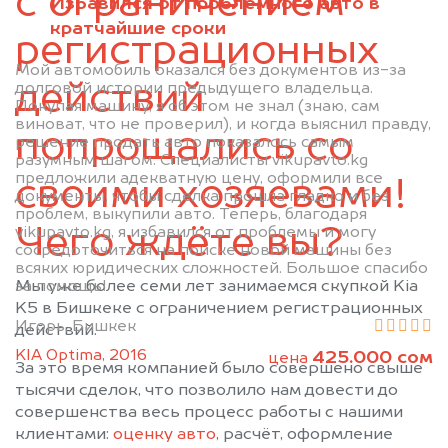
с ограничением
Избавился от проблемного авто в
кратчайшие сроки
регистрационных
Мой автомобиль оказался без документов из-за
действий
долговой истории предыдущего владельца.
Покупая машину, я об этом не знал (знаю, сам
виноват, что не проверил), и когда выяснил правду,
попрощались со
решение продать авто показалось самым
разумным шагом. Специалисты vikupavto.kg
предложили адекватную цену, оформили все
своими хозяевами!
документы, чтобы сделка прошла гладко и без
проблем, выкупили авто. Теперь, благодаря
Чего ждёте вы?
vikupavto.kg, я избавился от проблемы и могу
сосредоточиться на поиске новой машины без
всяких юридических сложностей. Большое спасибо
за помощь!
Мы уже более семи лет занимаемся скупкой Kia
K5 в Бишкеке с ограничением регистрационных
Игорь, Бишкек
действий.
KIA Optima, 2016
425.000 сом
цена
За это время компанией было совершено свыше
тысячи сделок, что позволило нам довести до
совершенства весь процесс работы с нашими
клиентами:
оценку авто
, расчёт, оформление