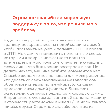
Мы консультируем
абсолютно
Огромное спасибо за моральную
БЕСПЛАТНО
поддержку и за то, что решили мою
проблему
Узнайте стоимость автомобиля с
ограничением регистрационных
Ездили с супругой покупать автомобиль за
границу, возвращались на новой машине домой,
действий.
чтобы поставить на учёт и получить ПТС, и попали
в ДТП. Не буду тут приводить непечатные слова,
Мы купим ваше авто на 20.000 сом
которыми я покрыл несчастного водятла,
дороже, чем предлагают на
влетевшего в мою только что купленную машину,
скажу лишь, что был крайне расстроен и зол. Но
автоаукционах.
делать нечего, машина разбита, документов нет.
Спасибо жене, что позже нашла для меня решение,
что делать со свежекупленным металлоломом —
обратился к специалистам vikupavto.kg. Сами
приехали к нам домой (живём в Бишкеке),
осмотрели, оценили, предложили хорошую сумму.
В принципе, с учётом заграничной цены на машину
и стоимости растаможки, вышёл +/- в ноль, так что
живём, друзья. Огромное спасибо ребятам из