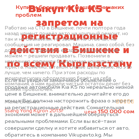
Купили брошенную машину, никаких
Выкуп Kia K5 с
проблем
запретом на
Работаю на СТО в Бишкеке, почти полтора года
назад клиент привёз авто на крупный ремонт, но
регистрационные
так и не объявился. На звонки не отвечал, на
сообщения не реагировал. Машина, само собой, без
действия в Бишкеке и
документов. Держать её здесь дальше мы не
можем – решили продавать. Позвонили в
компанию, получили бесплатную консультацию
по всему Кыргызстану
юриста. Конечно, в таком случае цена ниже, но это
лучше, чем ничего. При этом расходы по
юридическому оформлению берёт на себя
Если вы увидели заманчивое объявление о
компания, а нам выдали чистый остаток денег без
продаже автомобиля Kia K5 по нереально низкой
всяких проволочек.
цене в Бишкеке, внимательно дочитайте его до
конца. Вас должна насторожить фраза о запрете
Макс, Бишкек
на регистрационные действия. Сомнительная
Ssang Yong Kyron 2013г
150 000 сом
цена
экономия может в дальнейшем обернуться
реальными проблемами. Если вы всё-таки
совершили сделку и хотите избавиться от авто,
обратитесь в компанию Vikupavto.kg. Мы