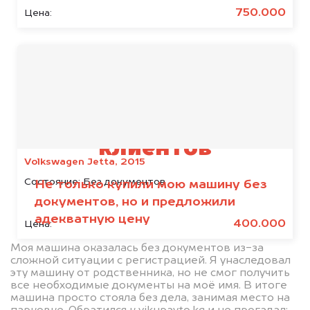
политикой конфиденциальности
750.000
Цена:
Отзывы наших
клиентов
Volkswagen Jetta, 2015
Состояние:
Без документов
Не только купили мою машину без
документов, но и предложили
адекватную цену
400.000
Цена:
Моя машина оказалась без документов из-за
сложной ситуации с регистрацией. Я унаследовал
эту машину от родственника, но не смог получить
все необходимые документы на моё имя. В итоге
машина просто стояла без дела, занимая место на