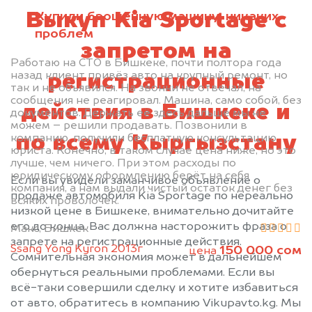
Выкуп Kia Sportage с
Купили брошенную машину, никаких
проблем
запретом на
Работаю на СТО в Бишкеке, почти полтора года
назад клиент привёз авто на крупный ремонт, но
регистрационные
так и не объявился. На звонки не отвечал, на
сообщения не реагировал. Машина, само собой, без
действия в Бишкеке и
документов. Держать её здесь дальше мы не
можем – решили продавать. Позвонили в
компанию, получили бесплатную консультацию
по всему Кыргызстану
юриста. Конечно, в таком случае цена ниже, но это
лучше, чем ничего. При этом расходы по
юридическому оформлению берёт на себя
Если вы увидели заманчивое объявление о
компания, а нам выдали чистый остаток денег без
продаже автомобиля Kia Sportage по нереально
всяких проволочек.
низкой цене в Бишкеке, внимательно дочитайте
его до конца. Вас должна насторожить фраза о
Макс, Бишкек
запрете на регистрационные действия.
Ssang Yong Kyron 2013г
150 000 сом
цена
Сомнительная экономия может в дальнейшем
обернуться реальными проблемами. Если вы
всё-таки совершили сделку и хотите избавиться
от авто, обратитесь в компанию Vikupavto.kg. Мы