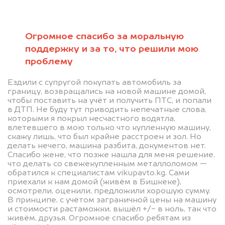
Мы консультируем
абсолютно
Огромное спасибо за моральную
БЕСПЛАТНО
поддержку и за то, что решили мою
проблему
Узнайте стоимость автомобиля с
ограничением регистрационных
Ездили с супругой покупать автомобиль за
границу, возвращались на новой машине домой,
действий.
чтобы поставить на учёт и получить ПТС, и попали
в ДТП. Не буду тут приводить непечатные слова,
Мы купим ваше авто на 20.000 сом
которыми я покрыл несчастного водятла,
дороже, чем предлагают на
влетевшего в мою только что купленную машину,
скажу лишь, что был крайне расстроен и зол. Но
автоаукционах.
делать нечего, машина разбита, документов нет.
Спасибо жене, что позже нашла для меня решение,
что делать со свежекупленным металлоломом —
обратился к специалистам vikupavto.kg. Сами
приехали к нам домой (живём в Бишкеке),
осмотрели, оценили, предложили хорошую сумму.
В принципе, с учётом заграничной цены на машину
и стоимости растаможки, вышёл +/- в ноль, так что
живём, друзья. Огромное спасибо ребятам из