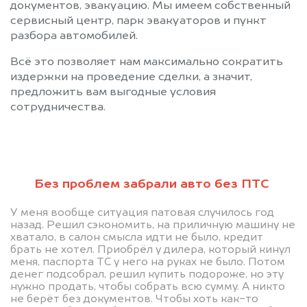
документов, эвакуацию. Мы имеем собственный
сервисный центр, парк эвакуаторов и пункт
разбора автомобилей.
Всё это позволяет нам максимально сократить
издержки на проведение сделки, а значит,
предложить вам выгодные условия
сотрудничества.
Без проблем забрали авто без ПТС
Позвоните нам: +996
У меня вообще ситуация патовая случилось год
(505) 01-88-11
назад. Решил сэкономить, на приличную машину не
хватало, в салон смысла идти не было, кредит
брать не хотел. Приобрёл у дилера, который кинул
Мы проконсультируем вас и
меня, паспорта ТС у него на руках не было. Потом
денег подсобрал, решил купить подороже, но эту
рассчитаем стоимость вашего
нужно продать, чтобы собрать всю сумму. А никто
не берёт без документов. Чтобы хоть как-то
автомобиля с ограничением