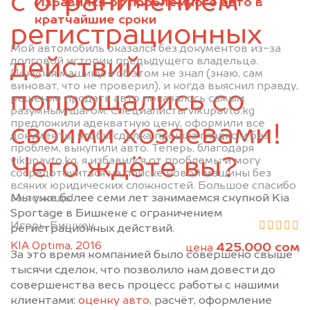
с ограничением
Избавился от проблемного авто в
кратчайшие сроки
регистрационных
Мой автомобиль оказался без документов из-за
действий
долговой истории предыдущего владельца.
Покупая машину, я об этом не знал (знаю, сам
виноват, что не проверил), и когда выяснил правду,
попрощались со
решение продать авто показалось самым
разумным шагом. Специалисты vikupavto.kg
предложили адекватную цену, оформили все
своими хозяевами!
документы, чтобы сделка прошла гладко и без
проблем, выкупили авто. Теперь, благодаря
Чего ждёте вы?
vikupavto.kg, я избавился от проблемы и могу
сосредоточиться на поиске новой машины без
всяких юридических сложностей. Большое спасибо
за помощь!
Мы уже более семи лет занимаемся скупкой Kia
Sportage в Бишкеке с ограничением
Игорь, Бишкек
регистрационных действий.
KIA Optima, 2016
425.000 сом
цена
За это время компанией было совершено свыше
тысячи сделок, что позволило нам довести до
совершенства весь процесс работы с нашими
клиентами:
оценку авто
, расчёт, оформление