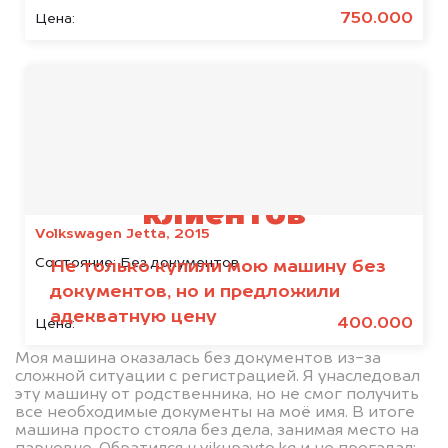
политикой конфиденциальности
750.000
Цена:
Отзывы наших
клиентов
Volkswagen Jetta, 2015
Состояние:
Без документов
Не только купили мою машину без
документов, но и предложили
адекватную цену
400.000
Цена:
Моя машина оказалась без документов из-за
сложной ситуации с регистрацией. Я унаследовал
эту машину от родственника, но не смог получить
все необходимые документы на моё имя. В итоге
машина просто стояла без дела, занимая место на