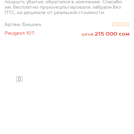
покрыть убытки, обратился в компанию. Спасибо
регистрационных действий.
им, бесплатно проконсультировали, забрали без
ПТС, но дешевле от реальной стоимости.
Артём, Бишкек
Peugeot 107
215 000 сом
цена
Узнать цену
Я даю согласие на обработку своих
персональных данных и соглашаюсь с
политикой конфиденциальности