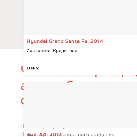
Hyundai Grand Santa Fe, 2014
Состояние:
Кредитное
Чтобы быстро про
Цена:
автомобиль, подг
следующие докум
паспорт гражданина РФ;
Audi A4, 2013
паспорт транспортного средства;