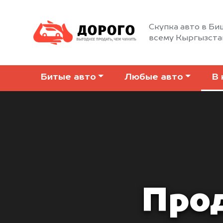
Скупка авто в Би
всему Кыргызста
Битые авто
Любые авто
В 
Прод