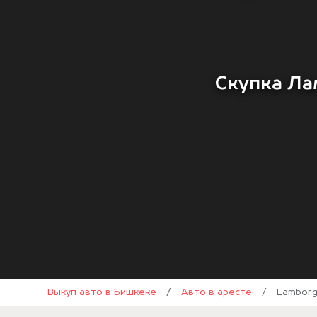
Скупка Ла
Выкуп авто в Бишкеке
/
Авто в аресте
/
Lamborg