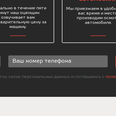
ально в течение пяти
Мы приезжаем в удобн
инут наш оценщик
вас время и мест
озвучивает вам
производим осмо
варительную цену за
автомобиля.
машину.
отку своих персональных данных и соглашаюсь с
поли