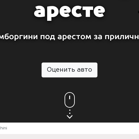
аресте
мборгини под арестом за приличн
Оценить авто
hini