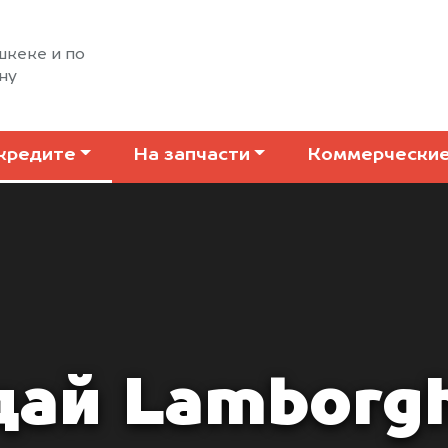
шкеке и по
ну
кредите
На запчасти
Коммерчески
ай Lamborgh