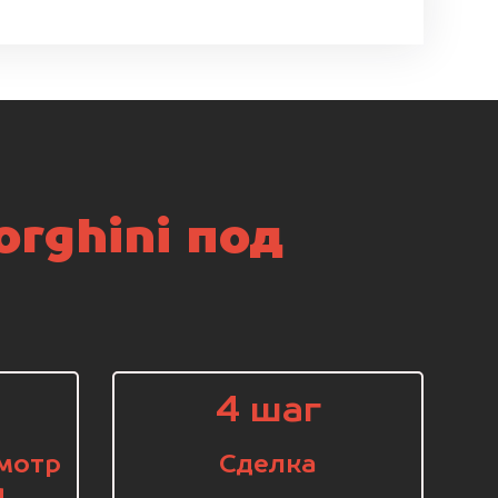
rghini под
4 шаг
мотр
Сделка
я