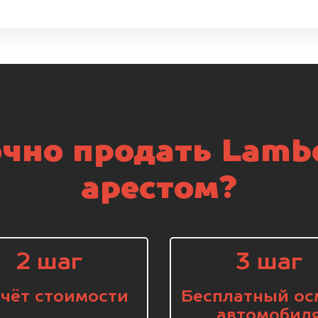
чно продать Lambo
арестом?
2 шаг
3 шаг
чёт стоимости
Бесплатный ос
автомобил