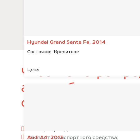
Hyundai Grand Santa Fe, 2014
Состояние:
Кредитное
Чтобы быстро про
Цена:
автомобиль, подг
следующие докум
паспорт гражданина РФ;
Audi A4, 2013
паспорт транспортного средства;