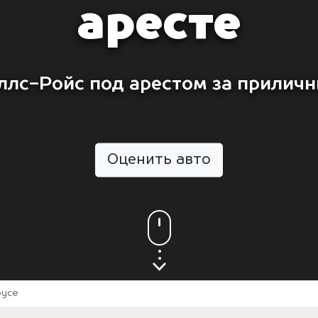
аресте
ллс-Ройс под арестом за приличн
Оценить авто
oyce