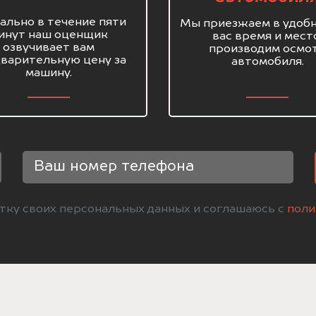
ально в течение пяти
Мы приезжаем в удобн
инут наш оценщик
вас время и мест
озвучивает вам
производим осмо
варительную цену за
автомобиля.
машину.
отку своих персональных данных и соглашаюсь с
поли