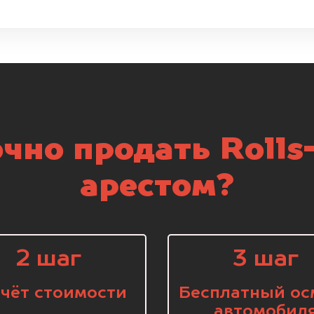
чно продать Rolls
арестом?
2 шаг
3 шаг
чёт стоимости
Бесплатный ос
автомобил