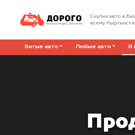
Скупка авто в Би
всему Кыргызста
Битые авто
Любые авто
В 
Прод