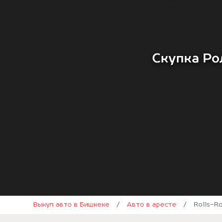
Скупка Ро
Выкуп авто в Бишкеке
/
Авто в аресте
/
Rolls-R