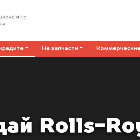
шкеке и по
ну
кредите
На запчасти
Коммерчески
ай Rolls-Ro