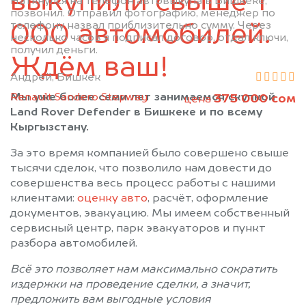
выкупили свыше 1
Наткнулся на телефон автовыкупа в Бишкеке,
позвонил. Отправил фотографию, менеджер по
телефону назвал приблизительно сумму. Через
000 автомобилей.
несколько часов я подписал договор, отдал ключи,
получил деньги.
Ждём ваш!
Андрей, Бишкек
Renault Sandero Stepway
Мы уже более семи лет занимаемся скупкой
375 000 сом
цена
Land Rover Defender в Бишкеке и по всему
Кыргызстану.
За это время компанией было совершено свыше
тысячи сделок, что позволило нам довести до
совершенства весь процесс работы с нашими
клиентами:
оценку авто
, расчёт, оформление
документов, эвакуацию. Мы имеем собственный
сервисный центр, парк эвакуаторов и пункт
разбора автомобилей.
Всё это позволяет нам максимально сократить
издержки на проведение сделки, а значит,
предложить вам выгодные условия