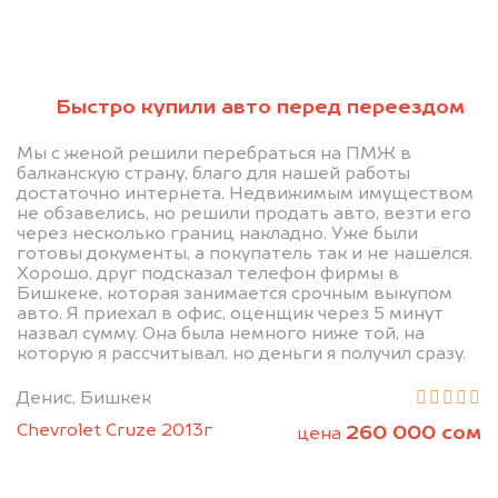
Мы консультируем
Быстро купили авто перед переездом
абсолютно
Мы с женой решили перебраться на ПМЖ в
БЕСПЛАТНО
балканскую страну, благо для нашей работы
достаточно интернета. Недвижимым имуществом
не обзавелись, но решили продать авто, везти его
Узнайте стоимость своего
через несколько границ накладно. Уже были
автомобиля.
готовы документы, а покупатель так и не нашёлся.
Хорошо, друг подсказал телефон фирмы в
Сравни это с тем, что предлагали
Бишкеке, которая занимается срочным выкупом
авто. Я приехал в офис, оценщик через 5 минут
другие.
назвал сумму. Она была немного ниже той, на
которую я рассчитывал, но деньги я получил сразу.
Денис, Бишкек
Chevrolet Cruze 2013г
260 000 сом
цена