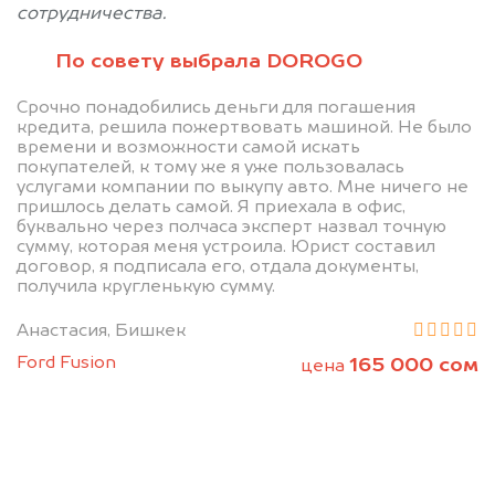
сотрудничества.
По совету выбрала DOROGO
Срочно понадобились деньги для погашения
кредита, решила пожертвовать машиной. Не было
времени и возможности самой искать
Позвоните нам: +996
покупателей, к тому же я уже пользовалась
услугами компании по выкупу авто. Мне ничего не
(505) 01-88-11
пришлось делать самой. Я приехала в офис,
буквально через полчаса эксперт назвал точную
сумму, которая меня устроила. Юрист составил
Мы проконсультируем вас и
договор, я подписала его, отдала документы,
получила кругленькую сумму.
рассчитаем стоимость вашего Land
Rover Defender.
Анастасия, Бишкек
Ford Fusion
165 000 сом
цена