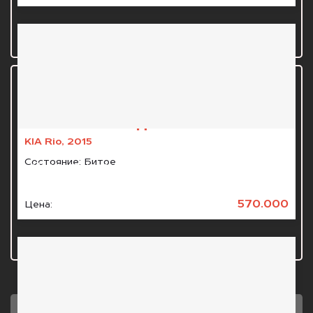
4 шаг
Сделка
KIA Rio, 2015
Состояние:
Битое
Рассчитываемся, оформляем документы и
БЕСПЛАТНО забираем вашу машину на
эвакуаторе.
570.000
Цена: