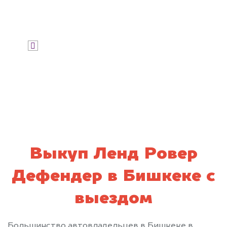
Узнать цену
Я даю согласие на обработку своих
персональных данных и соглашаюсь с
политикой конфиденциальности
Выкуп Ленд Ровер
Дефендер в Бишкеке с
выездом
Большинство автовладельцев в Бишкеке в