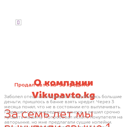
Узнать стоимость
Я даю согласие на обработку своих
персональных данных и соглашаюсь с
политикой конфиденциальности
О компании
Продал авто из-за кредита
Vikupavto.kg
Заболел отец, на операцию понадобились большие
деньги, пришлось в банке взять кредит. Через 3
месяца понял, что не в состоянии его выплачивать.
За семь лет мы
Подошел срок очередного взноса, я решил срочно
продать машину. Попробовал искать покупателя на
авторынке, но мне предлагали сущие копейки.