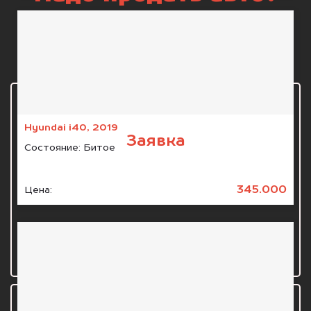
Что может быть
проще?
1 шаг
Hyundai i40, 2019
Заявка
Состояние:
Битое
Звоните нам по телефону +996 (505) 01-88-11
345.000
Цена:
или обращаетесь через форму.
2 шаг