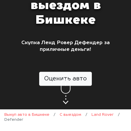
выездом в
Бишкеке
Скупка Ленд Ровер Дефендер за
приличные деньги!
Оценить авто
Выкуп авто в Бишкеке
/
С выездом
/
Land Rover
/
Defender