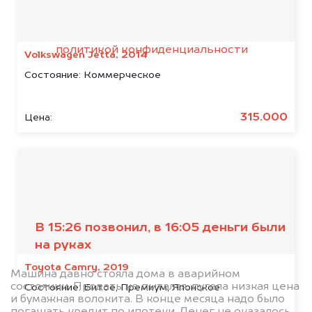
Я даю согласие на обработку своих
персональных данных и соглашаюсь с
политикой конфиденциальности
Volkswagen Jetta, 2014
Состояние:
Коммерческое
315.000
Цена:
Отзывы наших
клиентов
В 15:26 позвонил, в 16:05 деньги были
на руках
Toyota Camry, 2019
Машина давно стояла дома в аварийном
состоянии. Продать не пытался, пугала низкая цена
Состояние:
Битое, Премиум, Японское
и бумажная волокита. В конце месяца надо было
погашать кредит по ипотеки. Денег не оказалось.