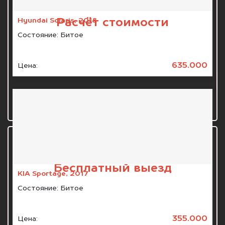
Hyundai Solaris, 2018
Расчёт стоимости
Состояние:
Битое
Буквально в течение пяти минут наш оценщик
озвучивает вам предварительную цену за
635.000
Цена:
машину.
3 шаг
Бесплатный выезд
KIA Sportage, 2017
Состояние:
Битое
Мы приезжаем в удобное для вас время и
место, производим осмотр аварийного
автомобиля.
355.000
Цена: