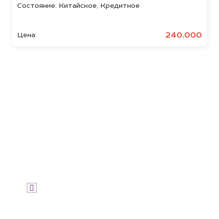
Состояние:
Китайское, Кредитное
Узнайте стоимость автомобиля
Tank на штрафстоянке.
240.000
Цена:
Мы купим ваше авто на 20.000 сом
дороже, чем предлагают на
автоаукционах.
Узнать стоимость
Я даю согласие на обработку своих
персональных данных и соглашаюсь с
политикой конфиденциальности