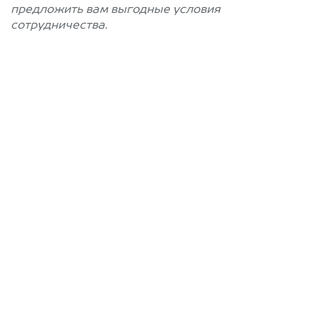
предложить вам выгодные условия
сотрудничества.
Позвоните нам: +996
(505) 01-88-11
Мы проконсультируем вас и
рассчитаем стоимость вашего
автомобиля.