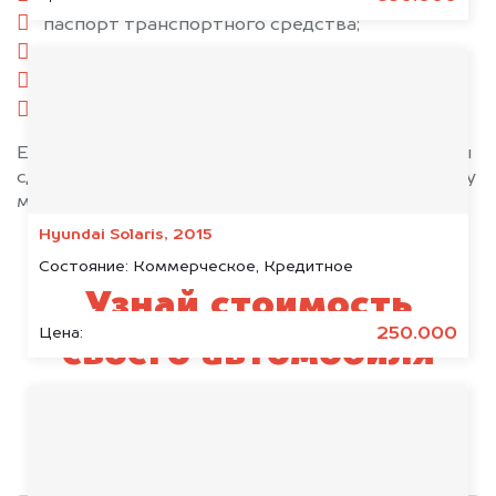
паспорт транспортного средства;
свидетельство о регистрации;
комплект ключей;
при необходимости — доверенность.
Если у вас нет всех документов, то наши юристы
сделают всё возможное, чтобы оформить сделку
максимально быстро!
Hyundai Solaris, 2015
Состояние:
Коммерческое, Кредитное
Узнай стоимость
250.000
Цена:
своего автомобиля
Tank
уже через пять минут!