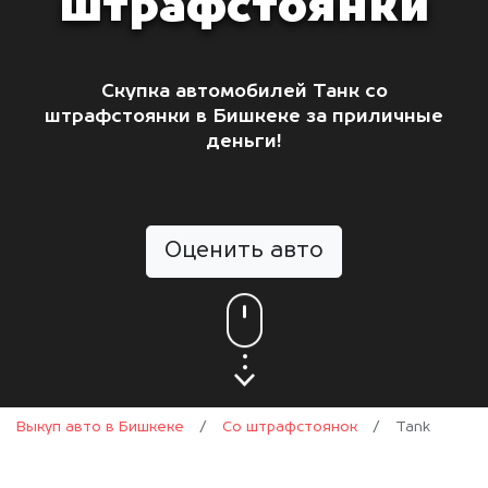
штрафстоянки
Скупка автомобилей Танк со
штрафстоянки в Бишкеке за приличные
деньги!
Оценить авто
Выкуп авто в Бишкеке
/
Со штрафстоянок
/
Tank