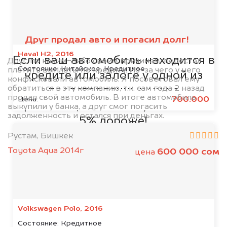
Мы сотрудничаем с
банками
Друг продал авто и погасил долг!
Haval H2, 2016
Если ваш автомобиль находится в
Друг, по каким-либо своим причинам, перестал
Состояние:
Китайское, Кредитное
платить выплаты по кредиту. Из-за чего у него
кредите или залоге у одной из
конфисковали автомобиль. Я посоветовал ему
обратиться в эту компанию, т.к. сам года 2 назад
представленных ниже
продал свой автомобиль. В итоге автомобиль
700.000
Цена:
организаций, то мы купим его на
выкупили у банка, а друг смог погасить
задолженность и остался при деньгах.
5% дороже!
Рустам, Бишкек
Toyota Aqua 2014г
600 000 сом
цена
Volkswagen Polo, 2016
Состояние:
Кредитное