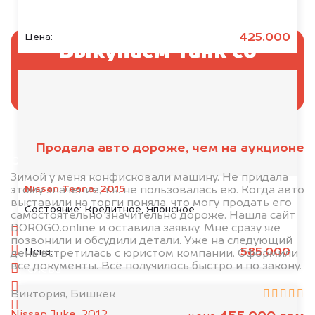
425.000
Цена:
Выкупаем Танк со
штрафстоянок
Продала авто дороже, чем на аукционе
Отправьте фотографии автомобиля — через
минуту эксперт-оценщик назовёт сумму.
Зимой у меня конфисковали машину. Не придала
Nissan Teana, 2015
этому значение, т.к. не пользовалась ею. Когда авто
выставили на торги поняла, что могу продать его
1. Сфотографируйте машину:
Состояние:
Кредитное, Японское
самостоятельно значительно дороже. Нашла сайт
DOROGO.online и оставила заявку. Мне сразу же
спереди
позвонили и обсудили детали. Уже на следующий
сзади
585.000
Цена:
день встретилась с юристом компании. Оформили
все документы. Всё получилось быстро и по закону.
слева
справа
Виктория, Бишкек
салон
Nissan Juke, 2012