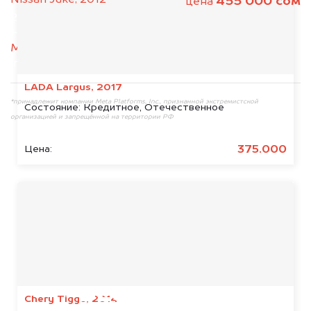
455 000 сом
цена
2. Отправьте фотографии на номер
+996505018811 по WhatsApp*,
в мессенджер
MAX
или на электронную почту
info@dorogo.online
LADA Largus, 2017
*принадлежит компании Meta Platforms, Inc., признанной экстремистской
Состояние:
Кредитное, Отечественное
организацией и запрещённой на территории РФ
375.000
Цена:
Мы консультируем
абсолютно
БЕСПЛАТНО
Chery Tiggo, 2014