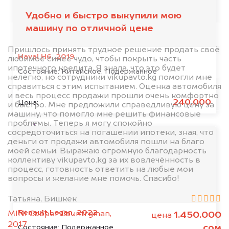
автоаукционах.
Удобно и быстро выкупили мою
машину по отличной цене
Пришлось принять трудное решение продать своё
Haval H6, 2019
любимое синее чудо, чтобы покрыть часть
ипотечного кредита. Я знала, что это будет
Состояние:
Китайское, Подержанное
нелегко, но сотрудники vikupavto.kg помогли мне
справиться с этим испытанием. Оценка автомобиля
и весь процесс продажи прошли очень комфортно
Узнать стоимость
240.000
Цена:
и быстро. Мне предложили справедливую цену за
машину, что помогло мне решить финансовые
проблемы. Теперь я могу спокойно
Я даю согласие на обработку своих
сосредоточиться на погашении ипотеки, зная, что
персональных данных и соглашаюсь с
деньги от продажи автомобиля пошли на благо
политикой конфиденциальности
моей семьи. Выражаю огромную благодарность
коллективу vikupavto.kg за их вовлечённость в
процесс, готовность ответить на любые мои
вопросы и желание мне помочь. Спасибо!
Татьяна, Бишкек
Renault Logan, 2022
MINI Cooper Countryman,
1.450.000
цена
2017
сом
Состояние:
Подержанное