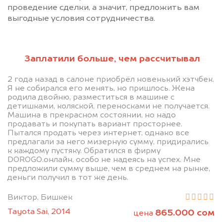
проведение сделки, а значит, предложить вам
выгодные условия сотрудничества.
Заплатили больше, чем рассчитывал
2 года назад в салоне приобрёл новенький хэтчбек.
Позвоните нам: +996
Я не собирался его менять, но пришлось. Жена
родила двойню, разместиться в машине с
(505) 01-88-11
детишками, коляской, переносками не получается.
Машина в прекрасном состоянии, но надо
продавать и покупать вариант просторнее.
Мы проконсультируем вас и
Пытался продать через интернет, однако все
предлагали за него мизерную сумму, придирались
рассчитаем стоимость вашего
к каждому пустяку. Обратился в фирму
Инфинити.
DOROGO.онлайн, особо не надеясь на успех. Мне
предложили сумму выше, чем в среднем на рынке,
деньги получил в тот же день.
Виктор, Бишкек
Tayota Sai, 2014
865.000 сом
цена