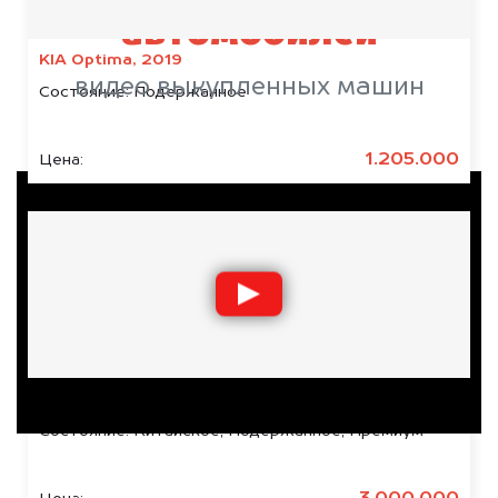
автомобилей
KIA Optima, 2019
видео выкупленных машин
Состояние:
Подержанное
1.205.000
Цена:
Zeekr X, 2023
Состояние:
Китайское, Подержанное, Премиум