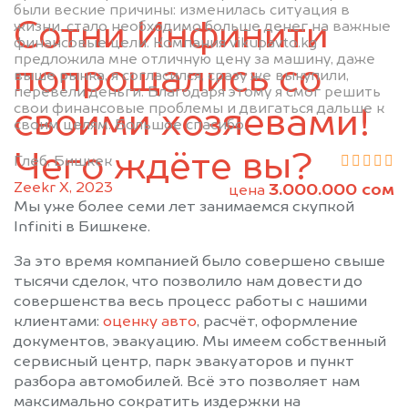
были веские причины: изменилась ситуация в
Сотни Инфинити
жизни, стало необходимо больше денег на важные
финансовые цели. Компания vikupavto.kg
предложила мне отличную цену за машину, даже
попрощались со
выше рынка, я согласился, сразу же выкупили,
перевели деньги. Благодаря этому я смог решить
свои финансовые проблемы и двигаться дальше к
своими хозяевами!
своим целям. Большое спасибо.
Чего ждёте вы?
Глеб, Бишкек
Zeekr X, 2023
3.000.000 сом
цена
Мы уже более семи лет занимаемся скупкой
Infiniti в Бишкеке.
За это время компанией было совершено свыше
тысячи сделок, что позволило нам довести до
совершенства весь процесс работы с нашими
клиентами:
оценку авто
, расчёт, оформление
документов, эвакуацию. Мы имеем собственный
сервисный центр, парк эвакуаторов и пункт
разбора автомобилей. Всё это позволяет нам
максимально сократить издержки на