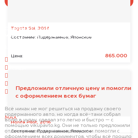
Toyota Sai, 2014
Отправьте фотографии автомобиля — через
минуту эксперт-оценщик назовёт сумму.
Состояние:
Подержанное, Японское
1. Сфотографируйте машину:
865.000
Цена:
спереди
сзади
слева
справа
Предложили отличную цену и помогли
салон
с оформлением всех бумаг
2. Отправьте фотографии на номер
Всё никак не мог решиться на продажу своего
+996505018811 по WhatsApp*,
в мессенджер
подержанного авто, но когда всё-таки собрал
MAX
или на электронную почту
волю в кулак, сделал это легко и быстро — с
Honda Pilot, 2016
info@dorogo.online
помощью vikupavto.kg. Они не только предложили
отличную цену за мою машину, но и помогли с
Состояние:
Подержанное, Японское
оформлением всех документов, чтобы всё прошло