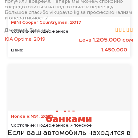
получили вовремя. Теперь мы можем спокойно
сосредоточиться на подготовке к переезду.
Большое спасибо vikupavto.kg за профессионализм
и оперативность!
MINI Cooper Countryman, 2017
Дмитрий, Бишкек
Состояние:
Подержанное
KIA Optima, 2019
1.205.000 сом
цена
1.450.000
Цена:
Мы сотрудничаем с
Honda e:NS1, 2022
банками
Состояние:
Подержанное, Японское
Если ваш автомобиль находится в