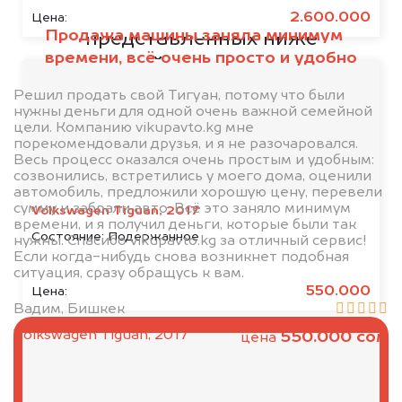
кредите или залоге у одной из
2.600.000
Цена:
Продажа машины заняла минимум
представленных ниже
времени, всё очень просто и удобно
организаций, то мы купим его на
5% дороже!
Решил продать свой Тигуан, потому что были
нужны деньги для одной очень важной семейной
цели. Компанию vikupavto.kg мне
порекомендовали друзья, и я не разочаровался.
Весь процесс оказался очень простым и удобным:
созвонились, встретились у моего дома, оценили
автомобиль, предложили хорошую цену, перевели
сумму и забрали авто. Всё это заняло минимум
Volkswagen Tiguan, 2017
времени, и я получил деньги, которые были так
Состояние:
Подержанное
нужны. Спасибо vikupavto.kg за отличный сервис!
Если когда-нибудь снова возникнет подобная
ситуация, сразу обращусь к вам.
550.000
Цена:
Вадим, Бишкек
Volkswagen Tiguan, 2017
550.000 сом
цена
Выкупаем Инфинити в
любом состоянии