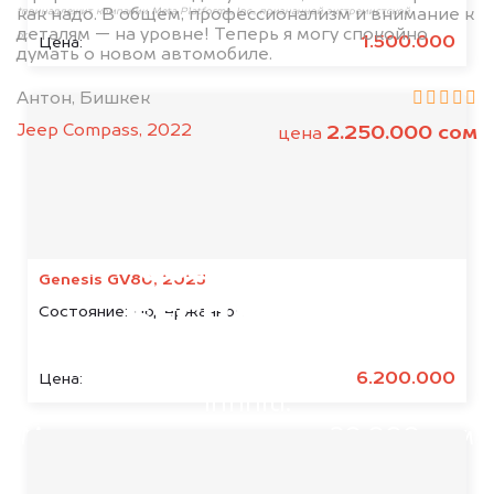
как надо. В общем, профессионализм и внимание к
*принадлежит компании Meta Platforms, Inc., признанной экстремистской
деталям — на уровне! Теперь я могу спокойно
организацией и запрещённой на территории РФ
1.500.000
Цена:
думать о новом автомобиле.
Антон, Бишкек
Jeep Compass, 2022
2.250.000 сом
цена
Мы консультируем
абсолютно
Genesis GV80, 2023
БЕСПЛАТНО
Состояние:
Подержанное
Узнайте стоимость аварийного
6.200.000
Цена:
Infiniti.
Мы купим ваше авто на 20.000 сом
дороже, чем предлагают на