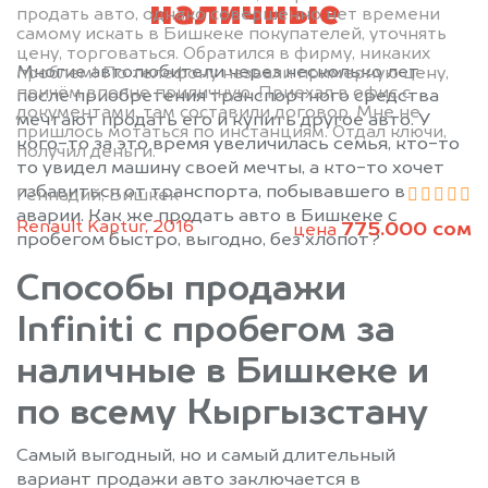
наличные
продать авто, однако совершенно нет времени
самому искать в Бишкеке покупателей, уточнять
цену, торговаться. Обратился в фирму, никаких
Многие автолюбители через несколько лет
проблем! По телефону назвали примерную цену,
причём вполне приличную. Приехал в офис с
после приобретения транспортного средства
документами, там составили договор. Мне не
мечтают продать его и купить другое авто. У
пришлось мотаться по инстанциям. Отдал ключи,
кого-то за это время увеличилась семья, кто-то
получил деньги.
то увидел машину своей мечты, а кто-то хочет
избавиться от транспорта, побывавшего в
Геннадий, Бишкек
аварии. Как же продать авто в Бишкеке с
Renault Kaptur, 2016
775.000 сом
цена
пробегом быстро, выгодно, без хлопот?
Способы продажи
Infiniti с пробегом за
наличные в Бишкеке и
по всему Кыргызстану
Самый выгодный, но и самый длительный
вариант продажи авто заключается в