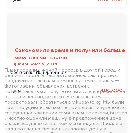
3.000.000
Цена:
Отзывы наших
клиентов
Сэкономили время и получили больше,
чем рассчитывали
Hyundai Solaris, 2018
Планировали с женой переезд в другой город и
Состояние:
Подержанное
решили продать наш автомобиль. Сам процесс
продажи казался нам немного утомительным —
фотографии, объявления, встречи с
400.000
Цена:
потенциальными покупателями... Да и времени на
это, если честно, не было. К счастью, нам
посоветовали обратиться в vikupavto.kg. Мы были
приятно удивлены: нам не пришлось никуда ехать,
сотрудники компании сами к нам приехали, быстро
и честно оценили машину, а предложенная цена
оказалась даже выше, чем мы ожидали. Продажа
прошла гладко, без лишних хлопот, деньги