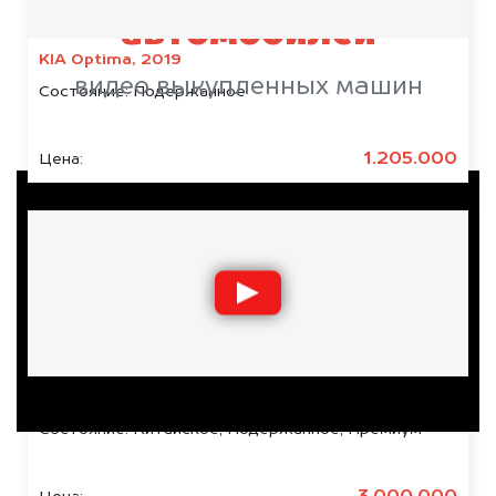
автомобилей
KIA Optima, 2019
видео выкупленных машин
Состояние:
Подержанное
1.205.000
Цена:
Zeekr X, 2023
Состояние:
Китайское, Подержанное, Премиум