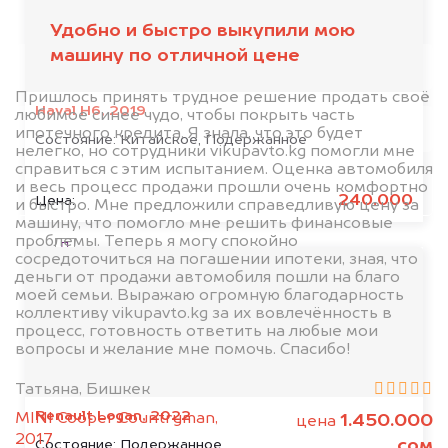
автоаукционах.
Удобно и быстро выкупили мою
машину по отличной цене
Пришлось принять трудное решение продать своё
Haval H6, 2019
любимое синее чудо, чтобы покрыть часть
ипотечного кредита. Я знала, что это будет
Состояние:
Китайское, Подержанное
нелегко, но сотрудники vikupavto.kg помогли мне
справиться с этим испытанием. Оценка автомобиля
и весь процесс продажи прошли очень комфортно
Узнать стоимость
240.000
Цена:
и быстро. Мне предложили справедливую цену за
машину, что помогло мне решить финансовые
проблемы. Теперь я могу спокойно
Я даю согласие на обработку своих
сосредоточиться на погашении ипотеки, зная, что
персональных данных и соглашаюсь с
деньги от продажи автомобиля пошли на благо
политикой конфиденциальности
моей семьи. Выражаю огромную благодарность
коллективу vikupavto.kg за их вовлечённость в
процесс, готовность ответить на любые мои
вопросы и желание мне помочь. Спасибо!
Татьяна, Бишкек
Renault Logan, 2022
MINI Cooper Countryman,
1.450.000
цена
2017
сом
Состояние:
Подержанное