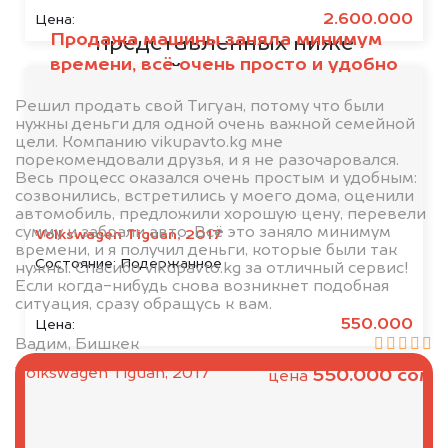
кредите или залоге у одной из
2.600.000
Цена:
Продажа машины заняла минимум
представленных ниже
времени, всё очень просто и удобно
организаций, то мы купим его на
5% дороже!
Решил продать свой Тигуан, потому что были
нужны деньги для одной очень важной семейной
цели. Компанию vikupavto.kg мне
порекомендовали друзья, и я не разочаровался.
Весь процесс оказался очень простым и удобным:
созвонились, встретились у моего дома, оценили
автомобиль, предложили хорошую цену, перевели
сумму и забрали авто. Всё это заняло минимум
Volkswagen Tiguan, 2017
времени, и я получил деньги, которые были так
Состояние:
Подержанное
нужны. Спасибо vikupavto.kg за отличный сервис!
Если когда-нибудь снова возникнет подобная
ситуация, сразу обращусь к вам.
550.000
Цена:
Вадим, Бишкек
Volkswagen Tiguan, 2017
550.000 сом
цена
Выкупаем Мазда в
любом состоянии