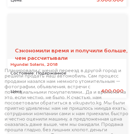
3.000.000
Цена:
Отзывы наших
клиентов
Сэкономили время и получили больше,
чем рассчитывали
Hyundai Solaris, 2018
Планировали с женой переезд в другой город и
Состояние:
Подержанное
решили продать наш автомобиль. Сам процесс
продажи казался нам немного утомительным —
фотографии, объявления, встречи с
400.000
Цена:
потенциальными покупателями... Да и времени на
это, если честно, не было. К счастью, нам
посоветовали обратиться в vikupavto.kg. Мы были
приятно удивлены: нам не пришлось никуда ехать,
сотрудники компании сами к нам приехали, быстро
и честно оценили машину, а предложенная цена
оказалась даже выше, чем мы ожидали. Продажа
прошла гладко, без лишних хлопот, деньги