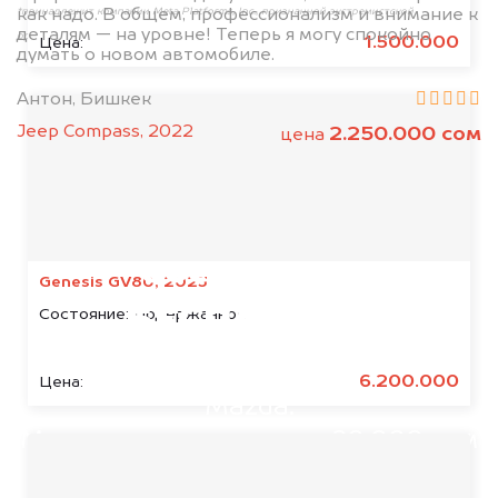
как надо. В общем, профессионализм и внимание к
*принадлежит компании Meta Platforms, Inc., признанной экстремистской
деталям — на уровне! Теперь я могу спокойно
организацией и запрещённой на территории РФ
1.500.000
Цена:
думать о новом автомобиле.
Антон, Бишкек
Jeep Compass, 2022
2.250.000 сом
цена
Мы консультируем
абсолютно
Genesis GV80, 2023
БЕСПЛАТНО
Состояние:
Подержанное
Узнайте стоимость аварийного
6.200.000
Цена:
Mazda.
Мы купим ваше авто на 20.000 сом
дороже, чем предлагают на