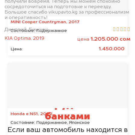
получили вовремя. Теперь мы можем спокойно
сосредоточиться на подготовке к переезду.
Большое спасибо vikupavto.kg за профессионализм
и оперативность!
MINI Cooper Countryman, 2017
Дмитрий, Бишкек
Состояние:
Подержанное
KIA Optima, 2019
1.205.000 сом
цена
1.450.000
Цена:
Мы сотрудничаем с
Honda e:NS1, 2022
банками
Состояние:
Подержанное, Японское
Если ваш автомобиль находится в