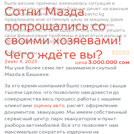
были веские причины: изменилась ситуация в
Сотни Мазда
жизни, стало необходимо больше денег на важные
финансовые цели. Компания vikupavto.kg
предложила мне отличную цену за машину, даже
попрощались со
выше рынка, я согласился, сразу же выкупили,
перевели деньги. Благодаря этому я смог решить
свои финансовые проблемы и двигаться дальше к
своими хозяевами!
своим целям. Большое спасибо.
Чего ждёте вы?
Глеб, Бишкек
Zeekr X, 2023
3.000.000 сом
цена
Мы уже более семи лет занимаемся скупкой
Mazda в Бишкеке.
За это время компанией было совершено свыше
тысячи сделок, что позволило нам довести до
совершенства весь процесс работы с нашими
клиентами:
оценку авто
, расчёт, оформление
документов, эвакуацию. Мы имеем собственный
сервисный центр, парк эвакуаторов и пункт
разбора автомобилей. Всё это позволяет нам
максимально сократить издержки на