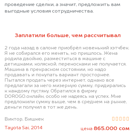
проведение сделки, а значит, предложить вам
выгодные условия сотрудничества.
Заплатили больше, чем рассчитывал
2 года назад в салоне приобрёл новенький хэтчбек.
Позвоните нам: +996
Я не собирался его менять, но пришлось. Жена
родила двойню, разместиться в машине с
(505) 01-88-11
детишками, коляской, переносками не получается.
Машина в прекрасном состоянии, но надо
продавать и покупать вариант просторнее.
Мы проконсультируем вас и
Пытался продать через интернет, однако все
предлагали за него мизерную сумму, придирались
рассчитаем стоимость вашего
к каждому пустяку. Обратился в фирму
Мазда.
DOROGO.онлайн, особо не надеясь на успех. Мне
предложили сумму выше, чем в среднем на рынке,
деньги получил в тот же день.
Виктор, Бишкек
Tayota Sai, 2014
865.000 сом
цена