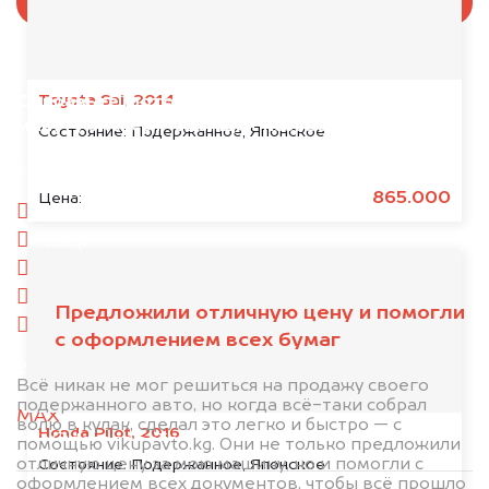
Toyota Sai, 2014
Отправьте фотографии автомобиля — через
минуту эксперт-оценщик назовёт сумму.
Состояние:
Подержанное, Японское
1. Сфотографируйте машину:
865.000
Цена:
спереди
сзади
слева
справа
Предложили отличную цену и помогли
салон
с оформлением всех бумаг
2. Отправьте фотографии на номер
Всё никак не мог решиться на продажу своего
+996505018811 по WhatsApp*,
в мессенджер
подержанного авто, но когда всё-таки собрал
MAX
или на электронную почту
волю в кулак, сделал это легко и быстро — с
Honda Pilot, 2016
info@dorogo.online
помощью vikupavto.kg. Они не только предложили
отличную цену за мою машину, но и помогли с
Состояние:
Подержанное, Японское
оформлением всех документов, чтобы всё прошло