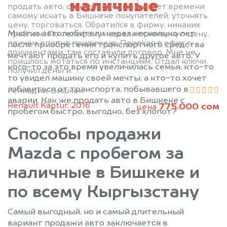
наличные
продать авто, однако совершенно нет времени
самому искать в Бишкеке покупателей, уточнять
цену, торговаться. Обратился в фирму, никаких
Многие автолюбители через несколько лет
проблем! По телефону назвали примерную цену,
причём вполне приличную. Приехал в офис с
после приобретения транспортного средства
документами, там составили договор. Мне не
мечтают продать его и купить другое авто. У
пришлось мотаться по инстанциям. Отдал ключи,
кого-то за это время увеличилась семья, кто-то
получил деньги.
то увидел машину своей мечты, а кто-то хочет
избавиться от транспорта, побывавшего в
Геннадий, Бишкек
аварии. Как же продать авто в Бишкеке с
Renault Kaptur, 2016
775.000 сом
цена
пробегом быстро, выгодно, без хлопот?
Способы продажи
Mazda с пробегом за
наличные в Бишкеке и
по всему Кыргызстану
Самый выгодный, но и самый длительный
вариант продажи авто заключается в